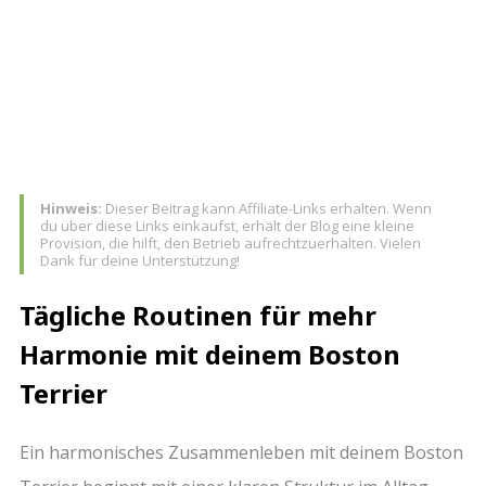
TEAM
Hinweis:
Dieser Beitrag kann Affiliate-Links erhalten. Wenn
du über diese Links einkaufst, erhält der Blog eine kleine
Provision, die hilft, den Betrieb aufrechtzuerhalten. Vielen
Dank für deine Unterstützung!
Tägliche Routinen für mehr
Harmonie mit deinem Boston
Terrier
Ein harmonisches Zusammenleben mit deinem Boston