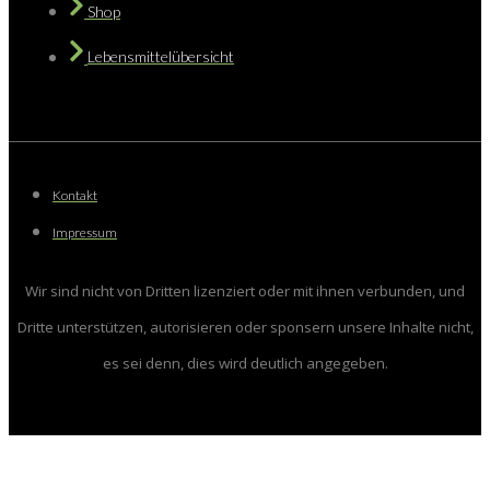
Shop
Lebensmittelübersicht
Kontakt
Impressum
Wir sind nicht von Dritten lizenziert oder mit ihnen verbunden, und
Dritte unterstützen, autorisieren oder sponsern unsere Inhalte nicht,
es sei denn, dies wird deutlich angegeben.
Close