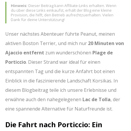
Hinweis:
Dieser Beitrag kann Affiliate-Links erhalten. Wenn
du über diese Links einkaufst, erhält der Blog eine kleine
Provision, die hilft, den Betrieb aufrechtzuerhalten. Vielen
Dank für deine Unterstützung!
Unser nächstes Abenteuer führte Peanut, meinen
aktiven Boston Terrier, und mich nur
20 Minuten von
Ajaccio entfernt
zum wunderschönen
Plage de
Porticcio
. Dieser Strand war ideal für einen
entspannten Tag und die kurze Anfahrt bot einen
Einblick in die faszinierende Landschaft Korsikas. In
diesem Blogbeitrag teile ich unsere Erlebnisse und
erwähne auch den nahegelegenen
Lac de Tolla
, der
eine spannende Alternative für Naturfreunde ist.
Die Fahrt nach Porticcio: Ein