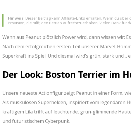
Hinweis:
Dieser Beitrag kann Affiliate-Links erhalten. Wenn du über d
Provision, die hilft, den Betrieb aufrechtzuerhalten. Vielen Dank für 
Wenn aus Peanut plötzlich Power wird, dann wissen wir: Es
Nach dem erfolgreichen ersten Teil unserer Marvel-Homma
Superkraft ins Spiel. Und diesmal wird’s grün, stark und… 
Der Look: Boston Terrier im H
Unsere neueste Actionfigur zeigt Peanut in einer Form, wie
Als muskulösen Superhelden, inspiriert vom legendären Hu
kräftigem Lila trifft auf leuchtende, grün-glimmende Hau
und futuristischem Cyberpunk.