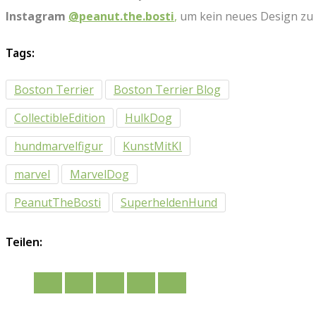
Instagram
@peanut.the.bosti
,
um kein neues Design zu 
Tags:
Boston Terrier
Boston Terrier Blog
CollectibleEdition
HulkDog
hundmarvelfigur
KunstMitKI
marvel
MarvelDog
PeanutTheBosti
SuperheldenHund
Teilen: