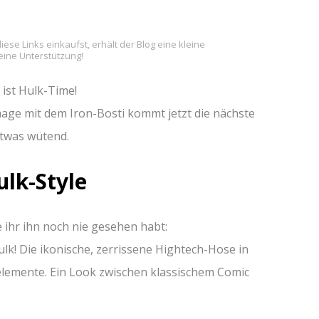
iese Links einkaufst, erhält der Blog eine kleine
deine Unterstützung!
 ist Hulk-Time!
ge mit dem Iron-Bosti kommt jetzt die nächste
etwas wütend.
ulk-Style
 ihr ihn noch nie gesehen habt:
lk! Die ikonische, zerrissene Hightech-Hose in
telemente. Ein Look zwischen klassischem Comic