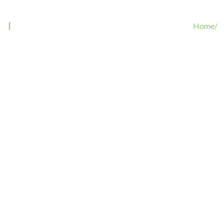
Tag: Zecken untersuchen Hund
Home/
Tags