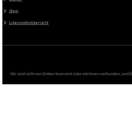
Shop
Lebensmittelübersicht
Wir sind nicht von Dritten lizenziert oder mit ihnen verbunden, und 
Bestellformular-Schmuc
Nach dem Erhalt deiner Bestellung werden wir uns mit dir 