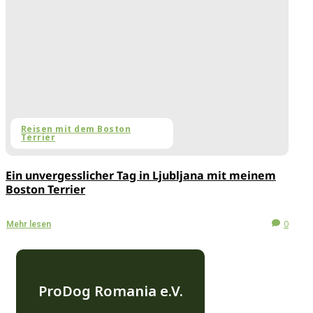
Reisen mit dem Boston
Terrier
Ein unvergesslicher Tag in Ljubljana mit meinem
Boston Terrier
0
Mehr lesen
ProDog Romania e.V.