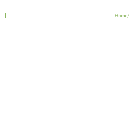
Tag: PeanutCollectibleEdition
Home/
Tags