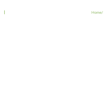
Tag: Hundeauslastung
Home/
Tags