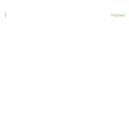
Tag: Hund im Restaurant
Home/
Tags