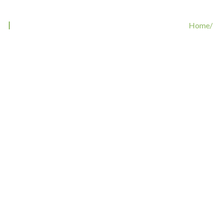
Tag: HormonstörungHund
Home/
Tags