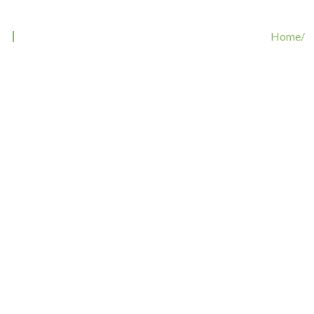
Tag: CushingSyndromHund
Home/
Tags