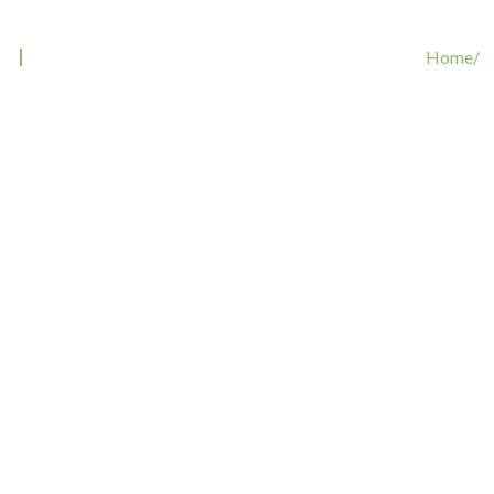
Tag: Boston Terrier Rückruf
Home/
Tags