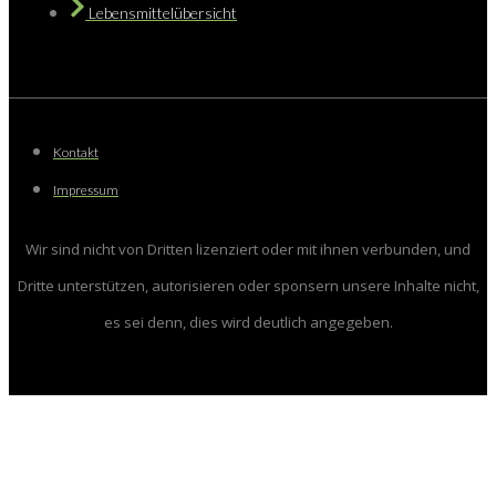
Lebensmittelübersicht
Kontakt
Impressum
Wir sind nicht von Dritten lizenziert oder mit ihnen verbunden, und
Dritte unterstützen, autorisieren oder sponsern unsere Inhalte nicht,
es sei denn, dies wird deutlich angegeben.
Close
this
Bestellformular-
modul